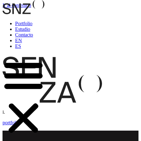
Ir al contenido
Portfolio
Estudio
Contacto
EN
ES
i.
portfolio